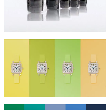
Loaded
:
Unmute
100.00%
Loaded
:
Unmute
100.00%