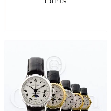
Loaded
:
Unmute
100.00%