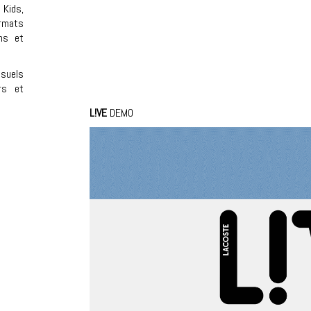
,
Kids
,
rmats
ns et
Loaded
:
Unmute
suels
0.00%
rs et
L!VE
DEMO