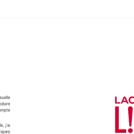
suelle
oduire
compte
, j’ai
iques