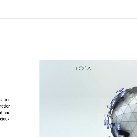
cation
mation
ntions
ciaux,