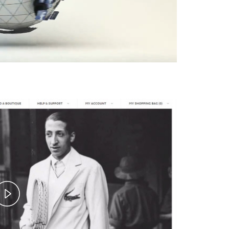
Loaded
:
100.00%
Play
Video